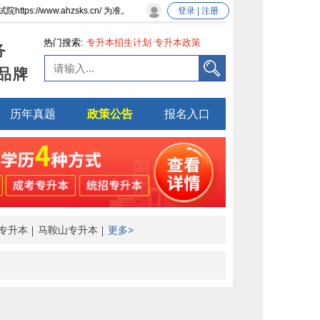
/www.ahzsks.cn/ 为准。
登录 | 注册
热门搜索:
专升本招生计划
专升本政策
务
品牌
历年真题
政策公告
报名入口
专升本
马鞍山专升本
更多>