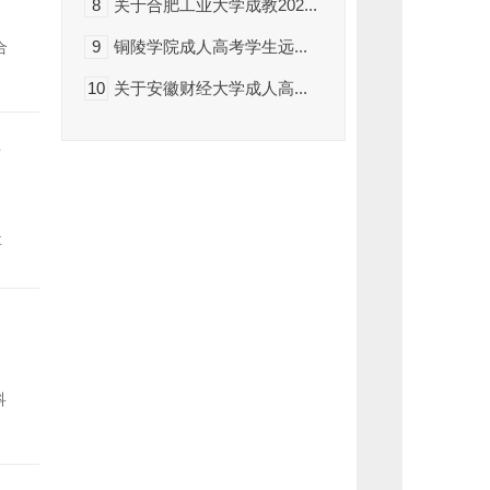
8
关于合肥工业大学成教202...
可
为
您
9
铜陵学院成人高考学生远...
合
第
一
10
关于安徽财经大学成人高...
时
间
推
送
专
升
本
相
关
资
要
讯
科