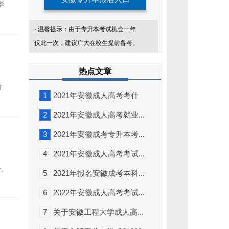
华
· 温馨提示：由于专升本考试机会一年
仅此一次，建议广大在校生提前备考。
添
热点文章
加
我
阶
们
1
2021年安徽成人高考考什
企
业
么？
微
2
2021年安徽成人高考就业...
信
回
3
2021年安徽成考专升本考...
复
关
键
4
2021年安徽成人高考考试...
词，
了
,
5
2021年报名安徽成考本科...
解
更
多
6
2022年安徽成人高考考试...
专
升
本
7
关于安徽工程大学成人高...
咨
询