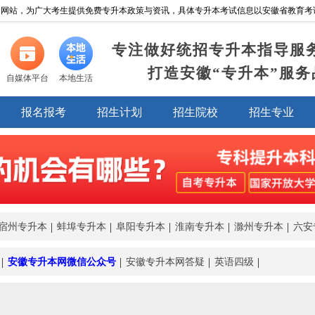
网站，为广大考生提供免费专升本政策与资讯，具体专升本考试信息以安徽省教育考试院https:/
专注做好统招专升本指导服
打造安徽“专升本”服务
自媒体平台
本地生活
报名报考
招生计划
招生院校
招生专业
宿州专升本
蚌埠专升本
阜阳专升本
淮南专升本
滁州专升本
六安
安徽专升本网微信公众号
安徽专升本网答疑
英语四级