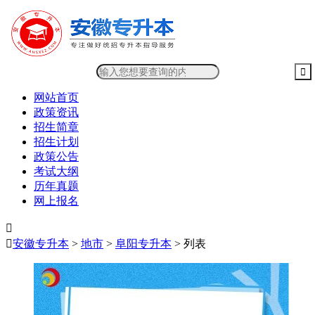
网站首页
政策资讯
招生简章
招生计划
政策公告
考试大纲
历年真题
网上报名


安徽专升本
>
地市
>
阜阳专升本
> 列表