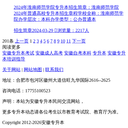
2024年淮南师范学院专升本招生简章：淮南师范学院
2024年普通高校专升本招生章程学校全称：淮南师范学
院办学层次：本科办学类型：公办普通本
招生简章
2024-03-29

浏览量：2217人
201条
上一页
1
2
3
4
5
6
7
8
9
10
11
下一页
阅读更多
安徽专升本考试
安徽成人高考
安徽自考本科
专升本
安徽专升
本培训指导
关于网站
|
网站地图
|
联系我们
地址：合肥市包河区徽州大道信旺九华国际2616--2625
咨询电话：17755100523
声明：本站为安徽专升本民间交流网站，
更多专升本动态请各位考生以市教育考试院、教育厅为准。
Copyright 2012-2026安徽专升本