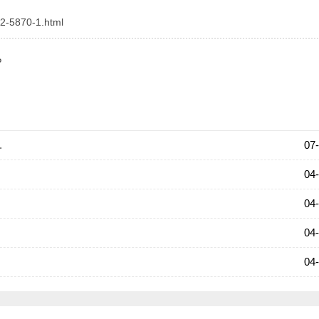
书或取得国家认可的普通中专相应专业学历; 或是县级及以上卫
2-5870-1.html
中专学历或中专水平证书。
员应当取得省级卫生行政部门颁发的执业护士证书。
?
应与所从事的专业对口。
的人员应当是从事卫生、医药行业工作的在职专业技术人员。
.
07
04
条件之一的考生可以报考安徽成人高考。
04
04
三个月缴纳社会保险凭证。
04
所得税凭证。