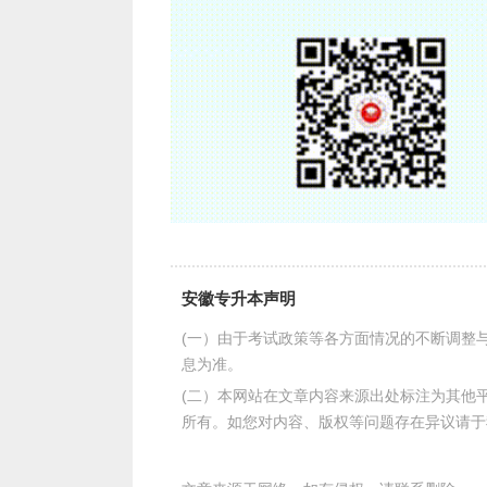
需要持学校出具当年《春季毕业生证明》
三、健康状况
身体健康，生活能自理，不影响所报专
四、特殊类考生
医学类专业考生、外地考生和外国侨民
他特殊的规定。
(一)医学类专业考生
安徽专升本声明
1、专业相关的资格证书。
(一）由于考试政策等各方面情况的不断调整
息为准。
成人高校医学门类专业的考生应具备
(二）本网站在文章内容来源出处标注为其他
(1)临床类专业。
所有。如您对内容、版权等问题存在异议请于
报考临床医学、口腔医学、预防医学、