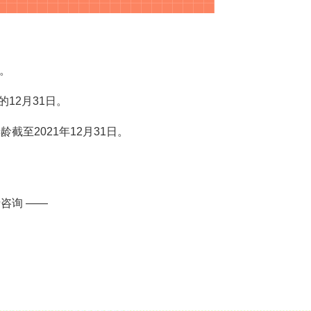
。
2月31日。
至2021年12月31日。
要求也会有所不同，其中报考专升本的考生必须提供大学专科
咨询 ——
考生可以报考高起本或高起专。
校、高等教育自学考试机构颁发的专科毕业、本科结业证书或
省普通、成人高校春季毕业的应届专科毕业生想要报考专升本，