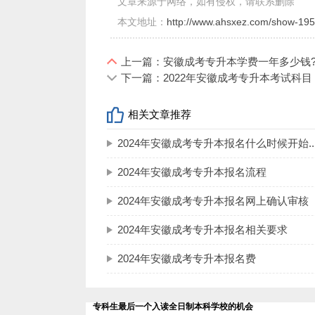
文章来源于网络，如有侵权，请联系删除
的相应类别的执业助理医师及以上资格证
本文地址：
http://www.ahsxez.com/show-195
行政部门颁发的乡村医生执业证书并具有
(2)护理学专业。报考护理学专业的人
上一篇：安徽成考专升本学费一年多少钱
下一篇：2022年安徽成考专升本考试科目
2、专业要求。考生报考的专业原则上
相关文章推荐
3、工作经验。报考医学门类其他专业
2024年安徽成考专升本报名什么时候开始..
(二)外地考生
2024年安徽成考专升本报名流程
户籍系外省在皖工作的，具备以下3个
2024年安徽成考专升本报名网上确认审核
1、提供安徽省居民居住证。
2024年安徽成考专升本报名相关要求
2、能够提供安徽省社保机构盖章的近
2024年安徽成考专升本报名费
3、持安徽省税务部门盖章的缴纳个人
(三)外国侨民
专科生最后一个入读全日制本科学校的机会