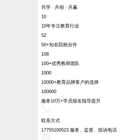
共学 · 共创 · 共赢
在中国定居并符合其他报名条件的外国
10
《外侨居留证》可以报考安徽成人高考。
10年专注教育行业
以上就是关于“
安徽成考专升本报名
52
如安徽专升本常见问题、招生简章、统考
50+知名院校合作
安徽省专升本网(www.ahsxez.com)。
108
100+优秀教师团队
1000
10000+教育品牌客户的选择
100000
服务10万+学员报名指导提升
联系方式
17755100523 服务、监督、投诉电话