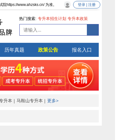
/www.ahzsks.cn/ 为准。
登录 | 注册
热门搜索:
专升本招生计划
专升本政策
务
品牌
历年真题
政策公告
报名入口
专升本
马鞍山专升本
更多>