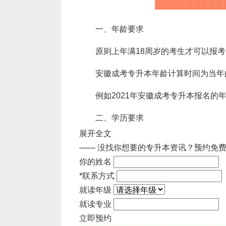
一、年龄要求
原则上年满18周岁的考生才可以报考
安徽成考专升本年龄计算时间为当年的1
例如2021年安徽成考专升本报名的年龄截
二、学历要求
展开全文
考生报考的招生层次不同，报考的学历
—— 没找你想要的专升本资讯？
预约免费
及以上学历的毕业证书。
你的姓名
*
联系方式
1、高起点。具有高中毕业文化程度的
就读年级
2、专升本。具有国民教育系列高等学
就读专业
上证书的人员可以报考专升本。其中安徽
立即预约