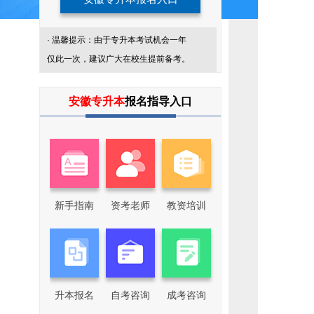
· 温馨提示：由于专升本考试机会一年
仅此一次，建议广大在校生提前备考。
添
加
安徽专升本
报名指导入口
我
们
企
业
微
信
回
复
关
新手指南
资考老师
教资培训
键
词，
了
解
更
多
专
升
本
升本报名
自考咨询
成考咨询
咨
询