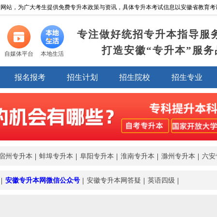
网站，为广大考生提供免费专升本政策与资讯，具体专升本考试信息以安徽省教育考试院https:/
专注做好统招专升本指导服
打造安徽“专升本”服务
自媒体平台
本地生活
报名报考
招生计划
招生院校
招生专业
宿州专升本
蚌埠专升本
阜阳专升本
淮南专升本
滁州专升本
六安
安徽专升本网微信公众号
安徽专升本网答疑
英语四级