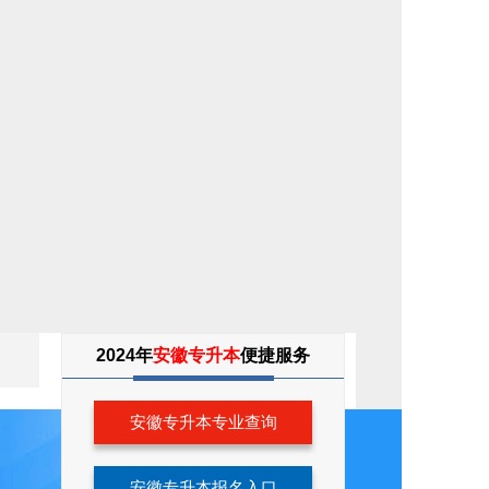
专
2024年
安徽专升本
便捷服务
升
本
考
生
安徽专升本专业查询
服
务
安徽专升本报名入口