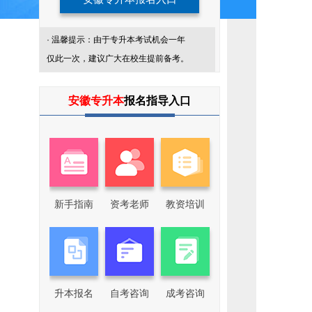
· 温馨提示：由于专升本考试机会一年
仅此一次，建议广大在校生提前备考。
添
加
安徽专升本
报名指导入口
我
们
企
业
微
信
回
复
关
新手指南
资考老师
教资培训
键
词，
了
解
更
多
专
升
本
升本报名
自考咨询
成考咨询
咨
询