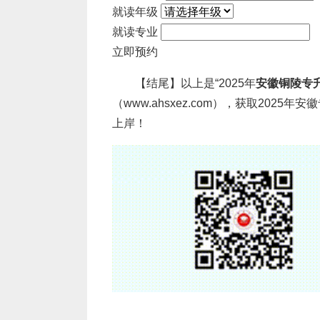
就读年级
20年开始就已经有省份开启了联合
就读专业
校会为这部分同学提供最好的学习环境，
立即预约
是非常不错的。
【结尾】以上是“
2025年
安徽铜陵专
2025年
安徽铜陵专升本
联合培养缺
（www.
ahsxez
.com），获取2025
上岸！
1.错失高校共享资源
一所高校所能带给学生的学习资源包
及学校所处的位置所能带来相互联动和交
2.学习环境较差
就整个学校的大环境来说，本科院校
师、学生之间可以实现相互带动和互促互
些。
同时因为专科院校和本科院校的要求