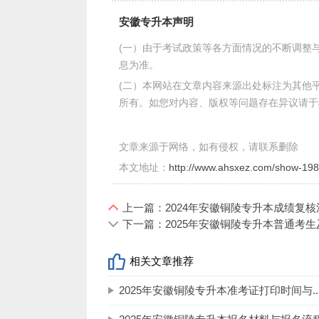
也是联合培养学生的劣势。
安徽专升本声明
(一）由于考试政策等各方面情况的不断调整
3.丧失考研的优势
息为准。
有很多升本院校本校就有研究生，本
(二）本网站在文章内容来源出处标注为其他
是联合培养学生则失去了这一巨大优势。
所有。如您对内容、版权等问题存在异议请于
4.就业机会有影响
文章来源于网络，如有侵权，请联系删除
联合培养很大的劣势在于校招就业机
本文地址：
http://www.ahsxez.com/show-198
也是一个很好的标准，越好的学校校招的
本校的学生往往都能接触到。这一点，专
上一篇：2024年安徽铜陵专升本成绩复核
下一篇：2025年安徽铜陵专升本普通考
总体来讲，联合培养的办学模式对于
公办院校的竞争会小很多。另一方面，对
相关文章推荐
的录取分数线的同学来说，联合培养是不
2025年安徽铜陵专升本准考证打印时间与..