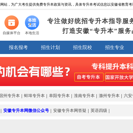
网站，为广大考生提供免费专升本政策与资讯，具体专升本考试信息以安徽省教育考试院https:/
专注做好统招专升本指导服
打造安徽“专升本”服务
自媒体平台
本地生活
报名报考
招生计划
招生院校
招生专业
宿州专升本
蚌埠专升本
阜阳专升本
淮南专升本
滁州专升本
六安
安徽专升本网微信公众号
安徽专升本网答疑
英语四级