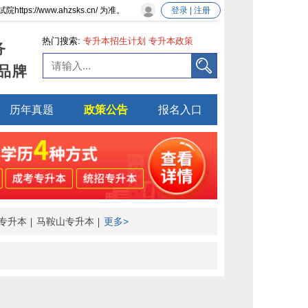
/www.ahzsks.cn/ 为准。
登录 | 注册
热门搜索:
专升本招生计划
专升本政策
务
品牌
历年真题
政策公告
报名入口
专升本
马鞍山专升本
更多>