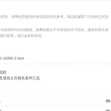
与变化，本网站所提供的考试信息仅供参考，请以权威部门公布的正式信
校学生考研如果是考本校的话，可以去提前了解甚至去蹭课，但
平台的稿件均为转载稿，免费转载出于非商业性学习目的，版权归原作者
我们联系，我们会及时处理。
会没有其他专升本学生多。要知道评价一所院校的情况，就业率
1-10202-1.html
单位往往也越好，除了毕业季校招，平常也会有很多单位过来，
科院校资源的确不如本科院校。
流程
生及退役士兵报名条件汇总
升本人而言是利大于弊的，一方面提创造了更多的升本机会，读
于很多不愿意接受民办院校高昂的学费，又够不着公办院校较高
错的选择。
.
09