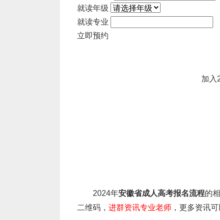
工作，由招生院校及有关部门负责组织，
就读年级
就读专业
2.网上确认
立即预约
（1）考生凭身份证号码、手机号码
时填报的基本信息、志愿信息等进行核对
加入
（2）上传本人相关材料
本人近三个月内正面、免冠、无妆、
现役军人考生还需上传本人有效《居
上政治工作部门出具的同意报考证明（证
（3）所需材料全部上传成功后，等
网上报名系统及时补充符合要求的材料或
考试机构指定地点进行现场审核确认。上
2024年
安徽省成人高考报名流程
的
二维码，
进群资讯专业老师
，更多资讯可以
1)考生照片与身份信息比对不通过