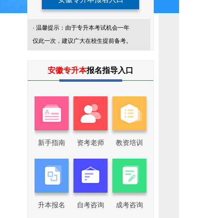
· 温馨提示：由于专升本考试机会一年
仅此一次，建议广大在校生提前备考。
添
加
安徽专升本
报名指导入口
我
们
企
业
微
信
回
复
关
新手指南
资考老师
教资培训
键
词，
了
解
更
多
专
升
本
升本报名
自考咨询
成考咨询
咨
询