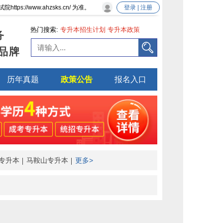
/www.ahzsks.cn/ 为准。
登录 | 注册
热门搜索:
专升本招生计划
专升本政策
务
品牌
历年真题
政策公告
报名入口
专升本
马鞍山专升本
更多>