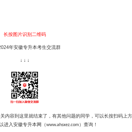
统一安排。
和短信验证码登录网上报名系统，进行网上信息确认，对网上报
长按图片识别二维码
。核对无误后确认提交，报名信息一经提交，不得更改。
2024年安徽专升本考生交流群
↓ ↓ ↓
彩色2寸电子照片。
民身份证》、《士兵证》（或《军官证》）以及所在部队团级以
明为驻报考市部队的现役军人）。
待上传材料审核结果。如上传材料审核未通过，请在12小时内登
根据要求持相关材料到网上报名时选择的考试地点所在市级招生
传材料审核结果为“未通过”的考生，主要分为以下几种情况：
相关内容到这里就结束了，
有其他问题的同学，可以长按扫码上
进入安徽专升本网（www.ahsxez.com）查询！
。考生需补充上传有效居民身份证原件人像面和国徽面照片、手持