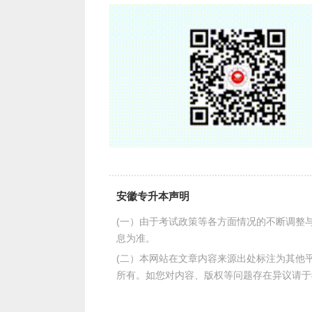
份证照片等相关证明材料。
2)考生学籍学历信息比对未通过但
证报告和《学籍学历信息真实有效保证书
在学校出具的《2024年春季专科毕业生
3)其他审核不通过的情况。考生需
（4）信息核查
为进一步规范报名要求，严格考生报名
省户籍考生所提供的居住证信息进行统一
安徽专升本声明
供虚假信息的外省户籍考生将不能在我省
(一）由于考试政策等各方面情况的不断调整
工作由各市招生考试机构负责。
息为准。
（5）符合照顾加分条件的考生：2
(二）本网站在文章内容来源出处标注为其他
所有。如您对内容、版权等问题存在异议请于
所填身份证号码的真实、准确；符合其他
考生登记表》（空白表可从网上下载）及