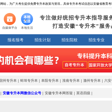
网站，为广大考生提供免费专升本政策与资讯，具体专升本考试信息以安徽省教育考试院https:/
专注做好统招专升本指导服
打造安徽“专升本”服务
自媒体平台
本地生活
报名报考
招生计划
招生院校
招生专业
宿州专升本
蚌埠专升本
阜阳专升本
淮南专升本
滁州专升本
六安
安徽专升本网微信公众号
安徽专升本网答疑
英语四级