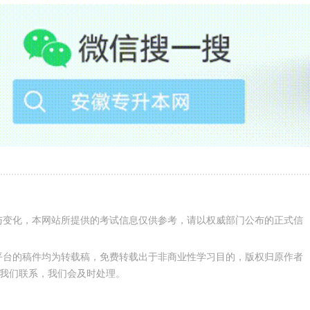
学籍学历信息确属真实的。考生需补充上传毕业证书或学信网学历
》等相关证明材料。2024年春季毕业的应届专科毕业生需上传
证明》等证明材料。
根据审核不通过原因补充相关材料。
资格审查，今年我省将通过公安部门于9月11日至9月15日对
核查，核查结果将通过短信通知考生。经核查无居住证信息或提
继续进行网上报名缴费、考试。省内跨市异地报考相关要求核查
与变化，本网站所提供的考试信息仅供参考，请以权威部门公布的正式信
5周岁以上照顾加分由报名系统自动生成，考生须保证自己网上报
平台的稿件均为转载稿，免费转载出于非商业性学习目的，版权归原作者
我们联系，我们会及时处理。
照顾条件的考生，需携带《安徽省2023年成人高校招生照顾加
相应的原始证件和复印件，到所选考试地点的市级招生考试机构