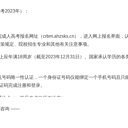
考2023年）：
人高考报名网址（crbm.ahzsks.cn），进入网上报名界面，
政策规定、院校招生专业和其他有关注意事项。
应年满18周岁（截至2023年12月31日）。国家承认学历的各
机号码唯一性认证，一个身份证号码仅能绑定一个手机号码且只
证码完成注册和登录。
试地点（一般应在户口所在地市）。
咨询 ——
填报个人基本信息和报考学校、专业志愿等信息。
、“一村一名大学生人才培养工程”和“农民工求学圆梦行动”的报