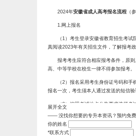
2024年
安徽省成人高考报名流程
（参
1.网上报名
（1）考生登录安徽省教育招生考试院成
真阅读2023年有关招生文件，了解报考
报考考生应符合相应报考条件，原则上
高、中等学校在校生一律不得参加报考。
（2）报名采用考生身份证号码和手
报名一次，考生须本人通过发送的短信验
（3）按照考试地点公告要求选择考
展开全文
—— 没找你想要的专升本资讯？
预约免费
（4）按照网页的提示和要求，准确
你的姓名
（5）煤炭企业定向招收优秀在职员工
*
联系方式