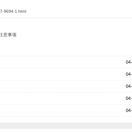
7-9694-1.html
县级以上退役军人事务部门开具的自主就业证明或退役军人有效
进行交验。
​注意事项
，即可在网上支付平台缴纳报名考试费，缴费成功后，系统对考
能实时显示缴费成功，这是因为网上银行和报名系统的数据交换
04
报名费支付准确无误即可，不必再尝试重新操作，以免造成重复
提示，按规定的程序和要求操作，遇到问题可拨打银行服务咨询
04
工作日：上午8:30-11:30，下午14:30-17:30）。全国统一服务热线
04
04
一，其报考程序、时间等规定向社会公布后是非常严肃的。为维
04
考生报名前仔细阅读网上发布的相关文件，知晓并遵守有关招生
有关内容并签订《考生诚信考试承诺书》，然后才能进入网上报
填报报名信息提交并网上信息确认，考生缴费必须在网上确认审