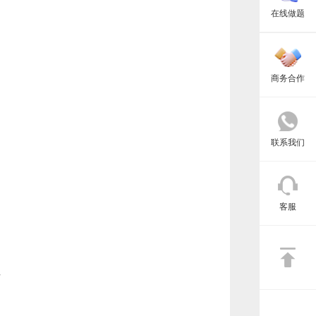
在线做题
名
商务合作
联系我们
客服
录
方
身