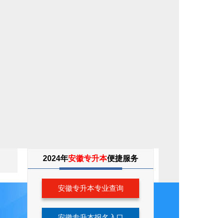
专
2024年
安徽专升本
便捷服务
升
本
考
生
安徽专升本专业查询
服
务
安徽专升本报名入口