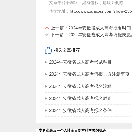
进行交验。
文章来源于网络，如有侵权，请联系删除
本文地址：
http://www.ahsxez.com/show-235
（6）自主就业的退役士兵须携带凭
件，到所选考试地点的市级招生考试机构
上一篇：2024年安徽省成人高考报名时间
下一篇：2024年安徽省成人高考填报志愿
3.网上缴费
考生上传材料审核和信息核查通过后
相关文章推荐
生报名信息做出已缴费标记。网页有时不
2024年安徽省成人高考考试科目
需要一定时间，考生只要确认自己账户上
缴费。考生网上缴费时应注意网页给出的
2024年安徽省成人高考填报志愿​注意事项
电话：0551-62667211，62667212（
2024年安徽省成人高考报名流程
95588（7*24小时）。
2024年安徽省成人高考报名时间
全国成人高校统一招生考试属国考之
2024年安徽省成人高考报名条件
护成人高考报名的严肃性和正常秩序，请
政策及规定，真实、诚信填写报名信息等
名系统，考生应对自己的承诺负责。考生
专科生最后一个入读全日制本科学校的机会