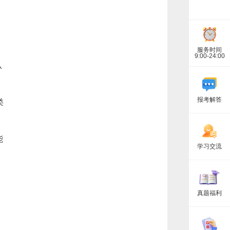
服务时间
9:00-24:00
认
报考解答
类
能
学习交流
真题福利
名