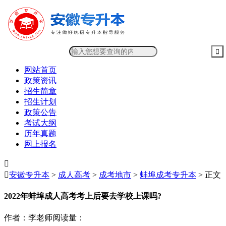
网站首页
政策资讯
招生简章
招生计划
政策公告
考试大纲
历年真题
网上报名


安徽专升本
>
成人高考
>
成考地市
>
蚌埠成考专升本
> 正文
2022年蚌埠成人高考考上后要去学校上课吗?
作者：李老师
阅读量：