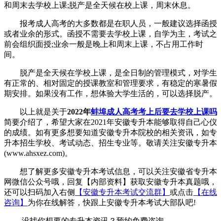
和周末去学校上课;脱产是全天候在校上课，周末休息。
报考成人高考的大多数都是在职人员，一般建议选择函授
或者业余的形式。函授不需要去学校上课，自学为主，考试之
前会组织面授;业余一般是晚上和周末上课，不占用工作时
间。
脱产是全天候在学校上课，是全日制的管理模式，对学生
有正常的、相对固定的授课教室和管理要求，有稳定的寒暑假
期安排。如果没有工作，想体验大学生活的，可以选择脱产。
以上就是关于
2022年
蚌埠成人高考考上后要去学校上课吗
简要介绍了，希望大家在2021年安徽专升本能够取得自己心仪
的成绩。如有更多想要知道安徽专升本院校的相关资讯，如专
升本招生学校、考试动态、招生专业等。敬请关注安徽专升本
(www.ahsxez.com)。
想了解更多安徽专升本考试信息，可以关注安徽省专升本
网微信公众号哦，回复【内部资料】获取安徽专升本真题哦，
还可以扫码加入右侧
【安徽专升本考试交流群】
或点击
【在线
咨询】
为你在线解答，快跟上安徽专升本考试大部队吧!
—— 没找你想要的专升本资讯？
预约免费咨询 ——