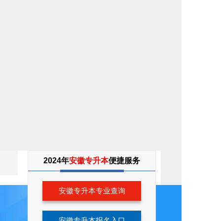
专
2024年
安徽专升本
便捷服务
升
本
考
生
安徽专升本专业查询
服
务
安徽专升本报名入口