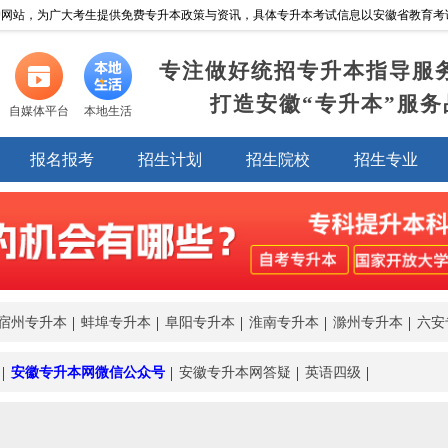
网站，为广大考生提供免费专升本政策与资讯，具体专升本考试信息以安徽省教育考试院https:/
专注做好统招专升本指导服
打造安徽“专升本”服务
自媒体平台
本地生活
报名报考
招生计划
招生院校
招生专业
宿州专升本
蚌埠专升本
阜阳专升本
淮南专升本
滁州专升本
六安
安徽专升本网微信公众号
安徽专升本网答疑
英语四级