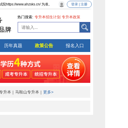
/www.ahzsks.cn/ 为准。
登录 | 注册
热门搜索:
专升本招生计划
专升本政策
务
品牌
历年真题
政策公告
报名入口
专升本
马鞍山专升本
更多>