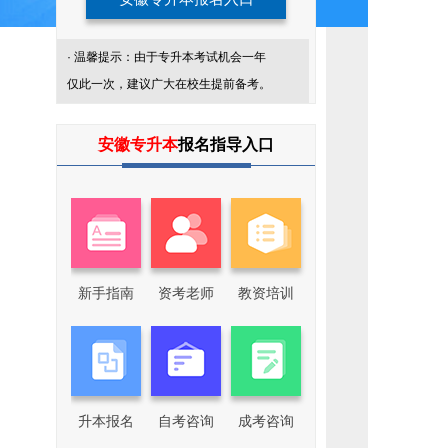
· 温馨提示：由于专升本考试机会一年
仅此一次，建议广大在校生提前备考。
添
加
安徽专升本
报名指导入口
我
们
企
业
微
信
回
复
关
新手指南
资考老师
教资培训
键
词，
了
解
更
多
专
升
本
升本报名
自考咨询
成考咨询
咨
询