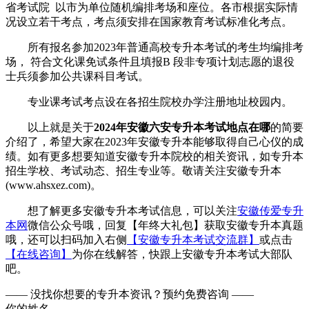
省考试院 以市为单位随机编排考场和座位。各市根据实际情
况设立若干考点，考点须安排在国家教育考试标准化考点。
所有报名参加2023年普通高校专升本考试的考生均编排考
场， 符合文化课免试条件且填报B 段非专项计划志愿的退役
士兵须参加公共课科目考试。
专业课考试考点设在各招生院校办学注册地址校园内。
以上就是关于
2024年安徽六安专升本考试地点在哪
的简要
介绍了，希望大家在2023年安徽专升本能够取得自己心仪的成
绩。如有更多想要知道安徽专升本院校的相关资讯，如专升本
招生学校、考试动态、招生专业等。敬请关注安徽专升本
(www.ahsxez.com)。
想了解更多安徽专升本考试信息，可以关注
安徽传爱专升
本网
微信公众号哦，回复【年终大礼包】获取安徽专升本真题
哦，还可以扫码加入右侧
【安徽专升本考试交流群】
或点击
【在线咨询】
为你在线解答，快跟上安徽专升本考试大部队
吧。
—— 没找你想要的专升本资讯？
预约免费咨询 ——
你的姓名